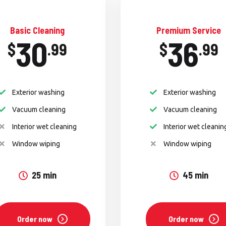
Basic Cleaning
Premium Service
30
36
$
.99
$
.99
Exterior washing
Exterior washing
Vacuum cleaning
Vacuum cleaning
Interior wet cleaning
Interior wet cleanin
Window wiping
Window wiping
25 min
45 min
Order now
Order now