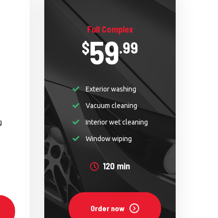
Full Complex
59
$
.99
Exterior washing
Vacuum cleaning
g
Interior wet cleaning
Window wiping
120 min
Order now