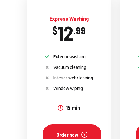
Express Washing
12
$
.99
Exterior washing
Vacuum cleaning
Interior wet cleaning
Window wiping
15 min
Order now