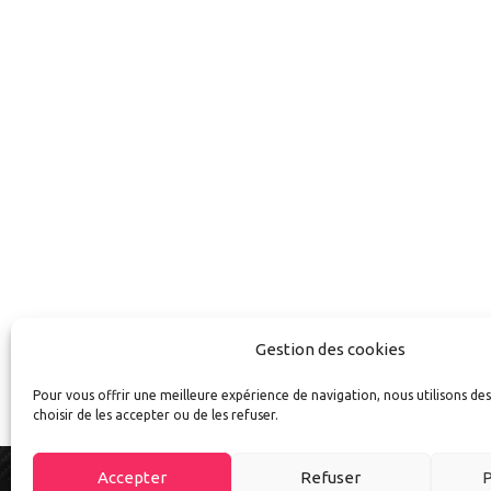
Autoexpo est un site d’information sur tout l’univers auto e
découvrirez les meilleurs accessoires et conseils pour mie
et la moto au quotidien.
Suivez-nous sur
Gestion des cookies
Pour vous offrir une meilleure expérience de navigation, nous utilisons de
choisir de les accepter ou de les refuser.
Accepter
Refuser
P