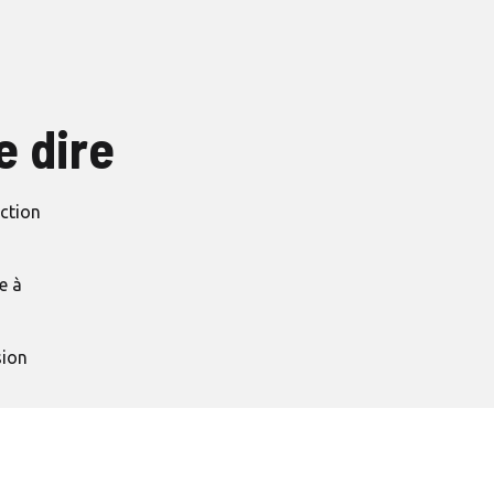
e dire
ection
e à
sion