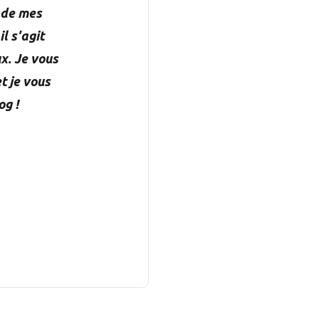
 de mes
il s'agit
x. Je vous
t je vous
og !