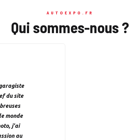
AUTOEXPO.FR
Qui sommes-nous ?
 garagiste
f du site
mbreuses
 le monde
to, j'ai
assion au