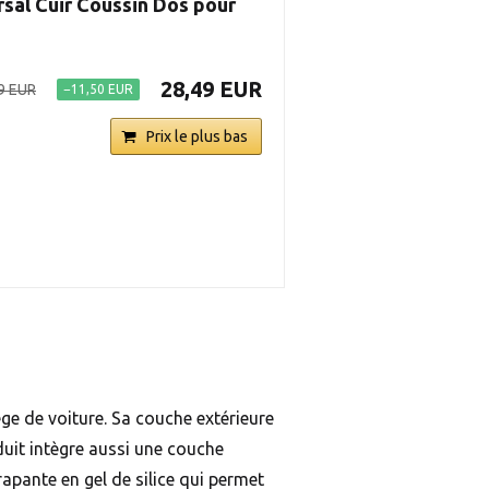
al Cuir Coussin Dos pour
28,49 EUR
9 EUR
−11,50 EUR
Prix le plus bas
ge de voiture. Sa couche extérieure
duit intègre aussi une couche
apante en gel de silice qui permet