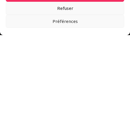
Refuser
Préférences
Autoexpo est un site d’information sur tout l’univers auto et
moto. Ici vous découvrirez les meilleurs accessoires et
conseils pour mieux vivre l’automobile et la moto au quotidien.
Suivez-nous sur