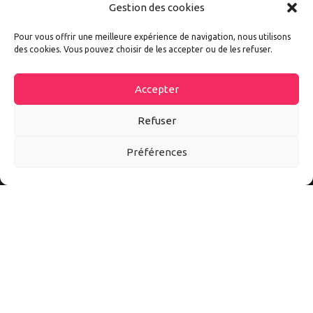
Gestion des cookies
Pour vous offrir une meilleure expérience de navigation, nous utilisons
des cookies. Vous pouvez choisir de les accepter ou de les refuser.
Accepter
Refuser
Préférences
Autoexpo est un site d’information sur tout l’univers auto et
moto. Ici vous découvrirez les meilleurs accessoires et
conseils pour mieux vivre l’automobile et la moto au quotidien.