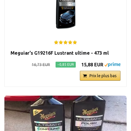
Meguiar's G19216F Lustrant ultime - 473 ml
15,88 EUR
16,73 EUR
−0,85 EUR
Prix le plus bas