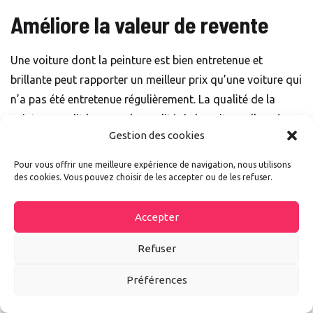
Améliore la valeur de revente
Une voiture dont la peinture est bien entretenue et
brillante peut rapporter un meilleur prix qu’une voiture qui
n’a pas été entretenue régulièrement. La qualité de la
peinture en dit long sur la qualité de la voiture elle-même.
Gestion des cookies
Cela
augmente donc la valeur perçue du véhicule
.
Pour vous offrir une meilleure expérience de navigation, nous utilisons
des cookies. Vous pouvez choisir de les accepter ou de les refuser.
Accepter
Refuser
Préférences