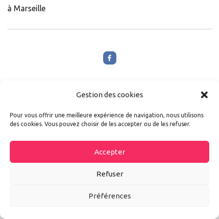
à Marseille
Gestion des cookies
Pour vous offrir une meilleure expérience de navigation, nous utilisons
des cookies. Vous pouvez choisir de les accepter ou de les refuser.
Poster un commentaire
Accepter
Refuser
Votre adresse mail ne sera pas publié. Les champs avec une
Préférences
étoile* sont obligatoires