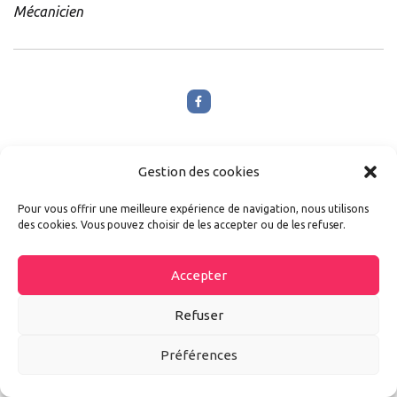
Mécanicien
Gestion des cookies
Pour vous offrir une meilleure expérience de navigation, nous utilisons
des cookies. Vous pouvez choisir de les accepter ou de les refuser.
Poster un commentaire
Accepter
Refuser
Votre adresse mail ne sera pas publié. Les champs avec une
Préférences
étoile* sont obligatoires