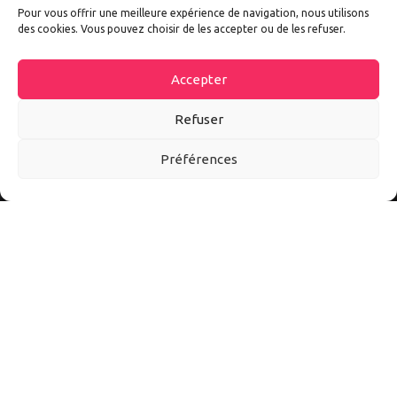
Pour vous offrir une meilleure expérience de navigation, nous utilisons
des cookies. Vous pouvez choisir de les accepter ou de les refuser.
Accepter
Refuser
Préférences
Autoexpo est un site d’information sur tout l’univers auto et
moto. Ici vous découvrirez les meilleurs accessoires et
conseils pour mieux vivre l’automobile et la moto au quotidien.