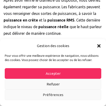
Après avoir vérifié le diamètre du dispositif, vous devriez
également regarder sa puissance. Les fabricants peuvent
vous renseigner deux sortes de puissances, à savoir la
puissance en crête
et la
puissance RMS
. Cette dernière
indique le niveau de
puissance réelle
que le haut-parleur
peut délivrer de manière continue.
Gestion des cookies
La puissance en crête quant à elle indique la puissance
maximale qu’il peut délivrer pendant un certain temps. Il
Pour vous offrir une meilleure expérience de navigation, nous utilisons
faudrait également considérer la sensibilité du dispositif
des cookies. Vous pouvez choisir de les accepter ou de les refuser.
qui est exprimée en décibel. Plus la valeur de cette
Accepter
variable est importante, plus le haut-parleur est capable
de fournir un son de volume élevé.
Refuser
Préférences
La réponse en fréquence