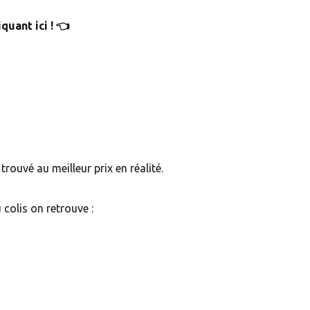
quant ici ! 👈
rouvé au meilleur prix en réalité.
 colis on retrouve :