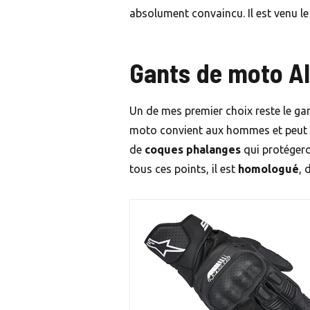
absolument convaincu. Il est venu l
Gants de moto Al
Un de mes premier choix reste le ga
moto convient aux hommes et peut êt
de
coques phalanges
qui protégero
tous ces points, il est
homologué
, 