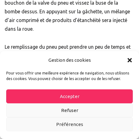
bouchon de la valve du pneu et vissez la buse de la
bombe dessus. En appuyant sur la gâchette, un mélange
d’air comprimé et de produits d’étanchéité sera injecté
dans la roue.
Le remplissage du pneu peut prendre un peu de temps et
si vous voyez du latex (généralement un liquide blanc)
Gestion des cookies
sortir de la bande de roulement, vous savez que cela
fonctionne
. Si le trou est plus grand que ce qui est
Pour vous offrir une meilleure expérience de navigation, nous utilisons
des cookies. Vous pouvez choisir de les accepter ou de les refuser.
indiqué sur la bouteille, il est probable que la bombe ne
fonctionne pas.
Accepter
Une fois le pneu scellé et gonflé, il est important de
Refuser
conduire la voiture immédiatement pour disperser le
Préférences
produit d’étanchéité tout autour du pneu. Roulez
lentement (moins de 80 km par heure) pendant quelques