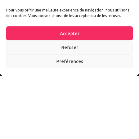
Pour vous offrir une meilleure expérience de navigation, nous utilisons
des cookies. Vous pouvez choisir de les accepter ou de les refuser.
Accepter
Refuser
Préférences
Autoexpo est un site d’information sur tout l’univers auto et
moto. Ici vous découvrirez les meilleurs accessoires et
conseils pour mieux vivre l’automobile et la moto au quotidien.