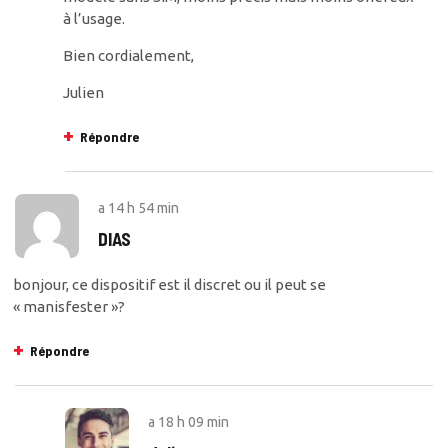
à l’usage.
Bien cordialement,
Julien
Répondre
a
14 h 54 min
DIAS
bonjour, ce dispositif est il discret ou il peut se
« manisfester »?
Répondre
a
18 h 09 min