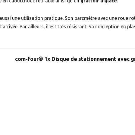
re en caoutchouc retirable ainsi qu’un
grattoir à glace
.
ussi une utilisation pratique. Son parcmètre avec une roue ro
arrivée. Par ailleurs, il est très résistant. Sa conception en pl
com-four® 1x Disque de stationnement avec gr