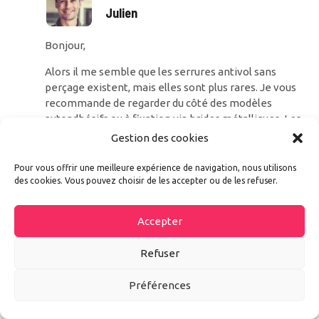
Julien
Bonjour,
Alors il me semble que les serrures antivol sans
perçage existent, mais elles sont plus rares. Je vous
recommande de regarder du côté des modèles
autoadhésifs ou à fixation via brides métalliques. Les
marques comme Van Lock ou UFO Lock proposent
Gestion des cookies
peut être des solutions adaptées.
Pour vous offrir une meilleure expérience de navigation, nous utilisons
Bien cordialement,
des cookies. Vous pouvez choisir de les accepter ou de les refuser.
Julien
Accepter
Répondre
Refuser
Préférences