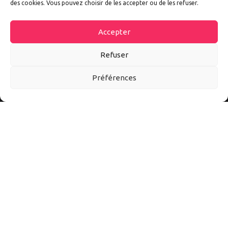
des cookies. Vous pouvez choisir de les accepter ou de les refuser.
Accepter
Refuser
Préférences
Autoexpo est un site d’information sur tout l’univers auto et
moto. Ici vous découvrirez les meilleurs accessoires et
conseils pour mieux vivre l’automobile et la moto au quotidien.
Suivez-nous sur