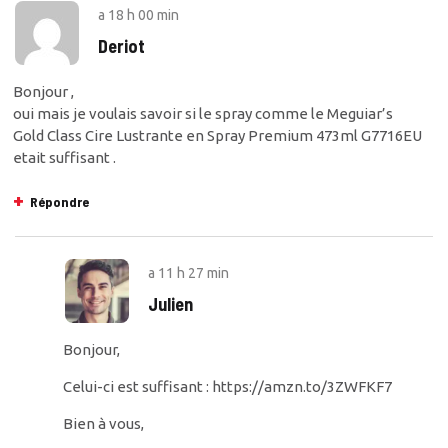
a
18 h 00 min
Deriot
Bonjour ,
oui mais je voulais savoir si le spray comme le Meguiar’s
Gold Class Cire Lustrante en Spray Premium 473ml G7716EU
etait suffisant .
Répondre
a
11 h 27 min
Julien
Bonjour,
Celui-ci est suffisant :
https://amzn.to/3ZWFKF7
Bien à vous,