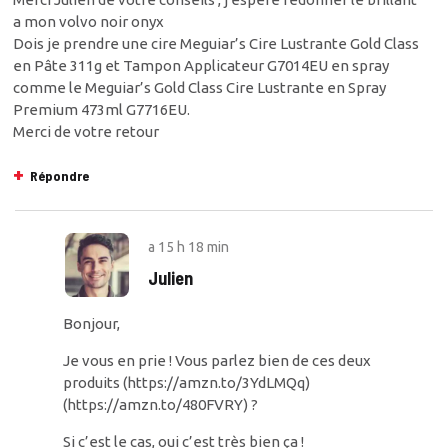
a mon volvo noir onyx
Dois je prendre une cire Meguiar’s Cire Lustrante Gold Class
en Pâte 311g et Tampon Applicateur G7014EU en spray
comme le Meguiar’s Gold Class Cire Lustrante en Spray
Premium 473ml G7716EU.
Merci de votre retour
Répondre
a
15 h 18 min
Julien
Bonjour,
Je vous en prie ! Vous parlez bien de ces deux
produits (
https://amzn.to/3YdLMQq
)
(
https://amzn.to/480FVRY
) ?
Si c’est le cas, oui c’est très bien ça !