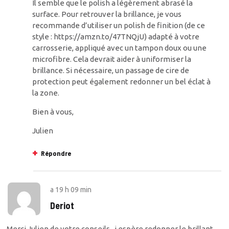
Il semble que le polish a légèrement abrasé la
surface. Pour retrouver la brillance, je vous
recommande d’utiliser un polish de finition (de ce
style :
https://amzn.to/47TNQjU
) adapté à votre
carrosserie, appliqué avec un tampon doux ou une
microfibre. Cela devrait aider à uniformiser la
brillance. Si nécessaire, un passage de cire de
protection peut également redonner un bel éclat à
la zone.
Bien à vous,
Julien
Répondre
a
19 h 09 min
Deriot
Merci Julien de votre conseils , j espère redonner le brillant