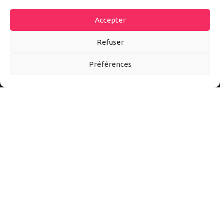
Accepter
Refuser
Préférences
Autoexpo est un site d’information sur tout l’univers auto et
moto. Ici vous découvrirez les meilleurs accessoires et
conseils pour mieux vivre l’automobile et la moto au quotidien.
Suivez-nous sur