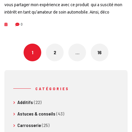
vous partager mon expérience avec ce produit qui a suscité mon
intérêt en tant qu’amateur de soin automobile. Ainsi, déco
0
Posts
navigation
1
2
…
16
CATÉGORIES
Additifs
(22)
Astuces & conseils
(43)
Carrosserie
(25)