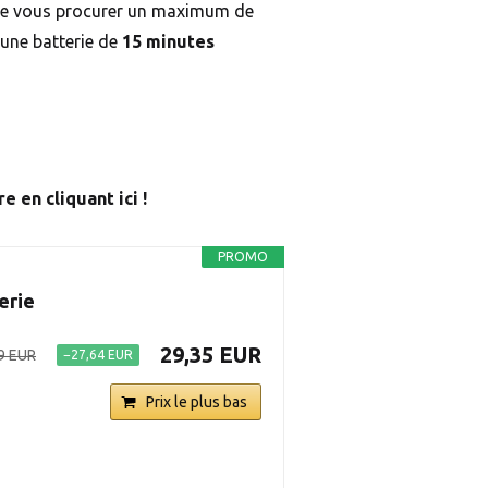
de vous procurer un maximum de
’une batterie de
15 minutes
e en cliquant ici !
PROMO
erie
29,35 EUR
9 EUR
−27,64 EUR
Prix le plus bas