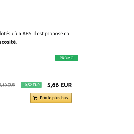
dotés d’un ABS. Il est proposé en
iscosité
.
PROMO
5,66 EUR
6,18 EUR
−0,52 EUR
Prix le plus bas