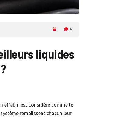
4
illeurs liquides
 ?
En effet, il est considéré comme
le
ce système remplissent chacun leur