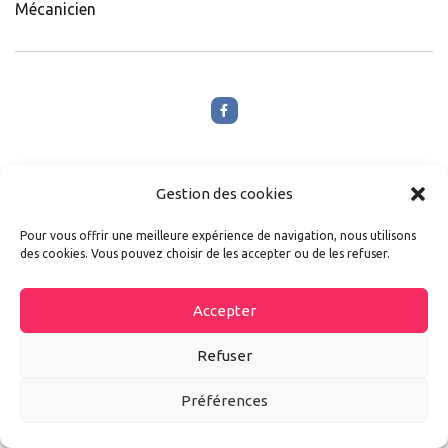
Mécanicien
Gestion des cookies
Pour vous offrir une meilleure expérience de navigation, nous utilisons
des cookies. Vous pouvez choisir de les accepter ou de les refuser.
3 comments
Accepter
a
7 h 00 min
Refuser
Olivier
Préférences
Bonjour,
Quel est la meilleure seringue pour effectuer une vidange
de boîte de vitesses ?