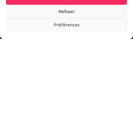
Refuser
Préférences
Autoexpo est un site d’information sur tout l’univers auto et
moto. Ici vous découvrirez les meilleurs accessoires et
conseils pour mieux vivre l’automobile et la moto au quotidien.
Suivez-nous sur