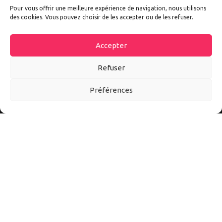
Pour vous offrir une meilleure expérience de navigation, nous utilisons
des cookies. Vous pouvez choisir de les accepter ou de les refuser.
Accepter
Refuser
Préférences
Autoexpo est un site d’information sur tout l’univers auto et
moto. Ici vous découvrirez les meilleurs accessoires et
conseils pour mieux vivre l’automobile et la moto au quotidien.