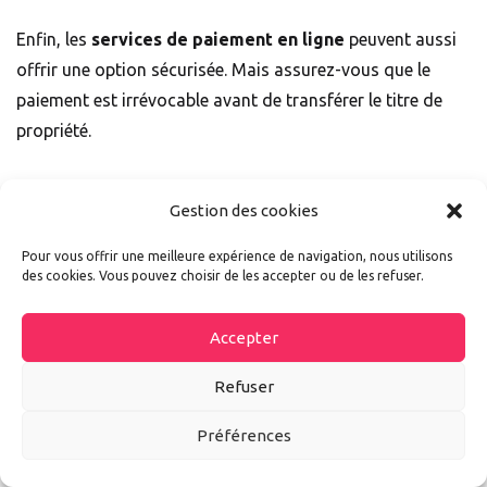
Enfin, les
services de paiement en ligne
peuvent aussi
offrir une option sécurisée. Mais assurez-vous que le
paiement est irrévocable avant de transférer le titre de
propriété.
20. Ne pas oublier les formalités
Gestion des cookies
administratives
Pour vous offrir une meilleure expérience de navigation, nous utilisons
des cookies. Vous pouvez choisir de les accepter ou de les refuser.
Les formalités administratives sont un aspect crucial de
la vente de votre voiture. Respecter les formalités
Accepter
administratives est essentiel pour garantir la légalité de la
transaction et la protection des droits de toutes les
Refuser
parties. Je pense notamment au
certificat de cession,
au
Préférences
certificat de situation administrative et à la carte grise
barrée. Par ailleurs, n’oubliez pas non plus de
résilier