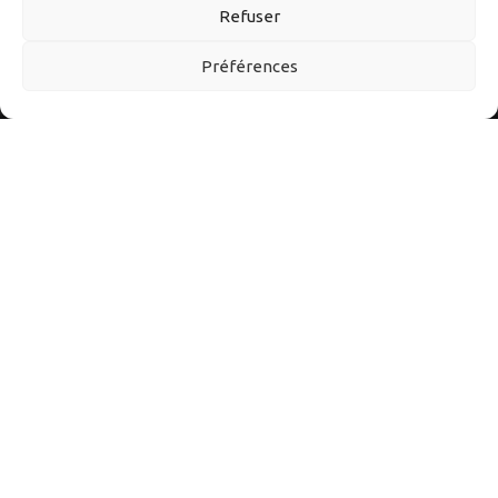
Refuser
Préférences
Autoexpo est un site d’information sur tout l’univers auto et
moto. Ici vous découvrirez les meilleurs accessoires et
conseils pour mieux vivre l’automobile et la moto au quotidien.
Suivez-nous sur